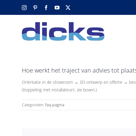
Ga
Instagram
Pinterest
Facebook
YouTube
X
naar
inhoud
Hoe werkt het traject van advies tot plaat
Oriëntatie in de showroom → 3D-ontwerp en offerte → bestell
(Koppeling met installateurs: zie boven.)
Categorieën:
faq-pagina