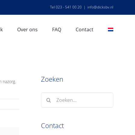
Tel 023 - 541 00 20
|
info@dicksbv.nl
ek
Over ons
FAQ
Contact
Zoeken
n nazorg.
Zoeken
naar:
Contact