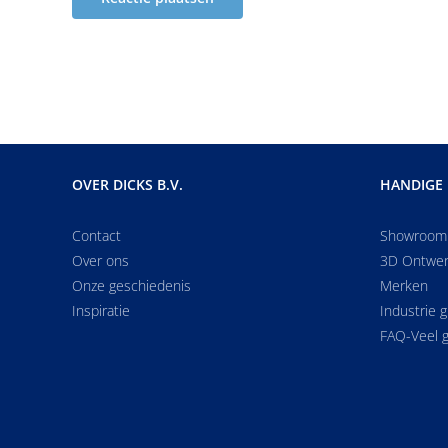
OVER DICKS B.V.
HANDIGE 
Contact
Showroom
Over ons
3D Ontwe
Onze geschiedenis
Merken
Inspiratie
Industrie 
FAQ-Veel g