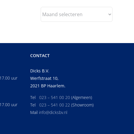
Blog
Archief
CONTACT
Dicks B.V.
17.00 uur
Werfstraat 10,
2021 BP Haarlem.
Tel
023 – 541 00 20
(Algemeen)
17.00 uur
Tel
023 – 541 00 22
(Showroom)
Mail
info@dicksbv.nl