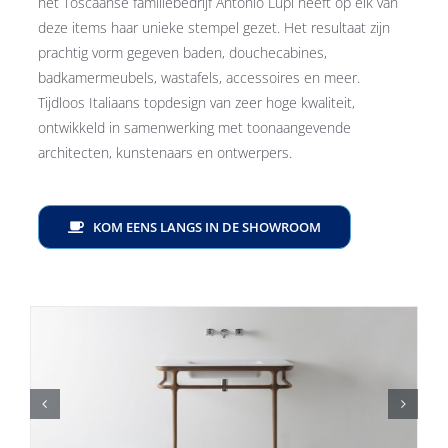
het Toscaanse familiebedrijf Antonio Lupi heeft op elk van
deze items haar unieke stempel gezet. Het resultaat zijn
prachtig vorm gegeven baden, douchecabines,
badkamermeubels, wastafels, accessoires en meer.
Tijdloos Italiaans topdesign van zeer hoge kwaliteit,
ontwikkeld in samenwerking met toonaangevende
architecten, kunstenaars en ontwerpers.
KOM EENS LANGS IN DE SHOWROOM