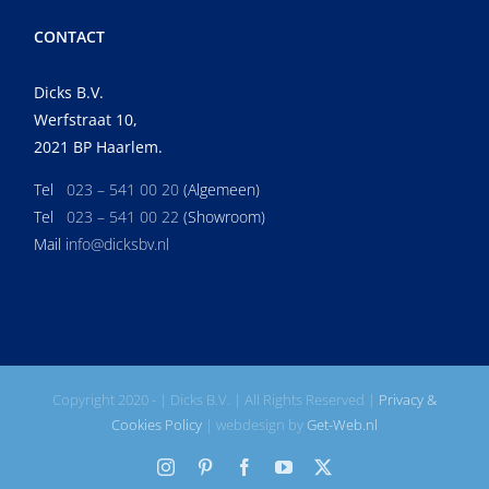
CONTACT
Dicks B.V.
Werfstraat 10,
2021 BP Haarlem.
Tel
023 – 541 00 20
(Algemeen)
Tel
023 – 541 00 22
(Showroom)
Mail
info@dicksbv.nl
Copyright 2020 -
| Dicks B.V. | All Rights Reserved |
Privacy &
Cookies Policy
| webdesign by
Get-Web.nl
Instagram
Pinterest
Facebook
YouTube
X