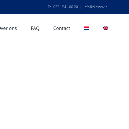
Tel 023 - 541 00 20
|
info@dicksbv.nl
ver ons
FAQ
Contact