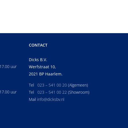
CONTACT
Dicks B.V.
17.00 uur
Werfstraat 10,
2021 BP Haarlem.
Tel
023 – 541 00 20
(Algemeen)
17.00 uur
Tel
023 – 541 00 22
(Showroom)
Mail
info@dicksbv.nl