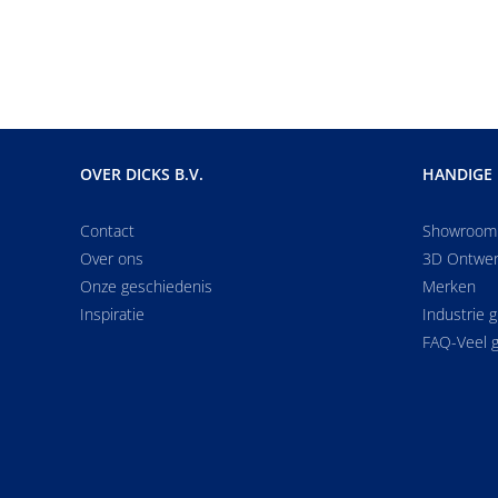
OVER DICKS B.V.
HANDIGE 
Contact
Showroom
Over ons
3D Ontwe
Onze geschiedenis
Merken
Inspiratie
Industrie 
FAQ-Veel g